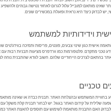
 שאינו מותאם למובייל עלול לגרום לאחוזי נטישה גבוהים ולהשפיע 
 יש לבדוק כיצד היא נראית ופועלת במכשירים שונים.
שית וידידותיות למשתמש
מה אישית כגון שינוי צבעים, פונטים, פריסות ותמיכה בווידג'טים 
דע טכני מתקדם. פלטפורמות כמו וורדפרס מציעות תבניות רבות עם
 בהתאם לצרכים הייחודיים שלהם. חשוב לוודא שהתבנית נוחה לניהו
ים טכניים
ע בחוויית המשתמש ובהצלחת האתר. תבנית כבדה או שאינה מותאמת 
עה שלילית על קידום האתר בגוגל. יש לבחור תבנית קלת משקל עם קו
ץ לבדוק האם התבנית מותאמת לשימוש עם תוספים להאצת האתר כמו 