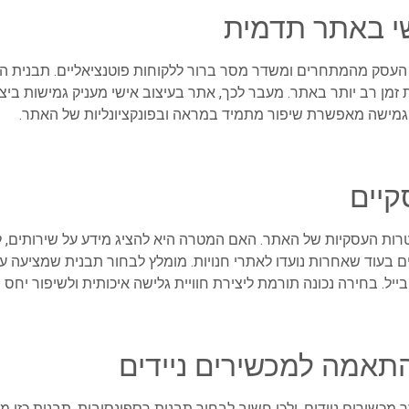
י באתר תדמית
 העסק מהמתחרים ומשדר מסר ברור ללקוחות פוטנציאליים. תבנית
מן רב יותר באתר. מעבר לכך, אתר בעיצוב אישי מעניק גמישות ביציר
גמישה מאפשרת שיפור מתמיד במראה ובפונקציונליות של האתר.
יים
ות העסקיות של האתר. האם המטרה היא להציג מידע על שירותים, למ
עוד שאחרות נועדו לאתרי חנויות. מומלץ לבחור תבנית שמציעה עיצוב 
ל. בחירה נכונה תורמת ליצירת חוויית גלישה איכותית ולשיפור יחס
התאמה למכשירים ניידים
 מכשירים ניידים, ולכן חשוב לבחור תבנית רספונסיבית. תבנית כזו מ