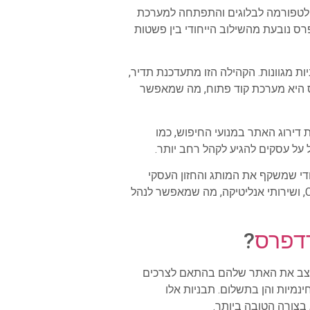
פלטפורמה לבלוגים והתפתחה למערכת
ס נובעת מהשילוב הייחודי בין פשטות
 מגוונות. הקהילה הזו מתעדכנת תדיר,
ס היא מערכת קוד פתוח, מה שמאפשר
ות שמסייעות לשפר את דירוג האתר במנועי החיפוש, כמו
די שמשקף את המותג והחזון העסקי
בצורה מיטבית. הפלטפורמה גם תומכת באינטגרציות רבות עם כלים ושירותים חיצוניים, כגון מערכות דיוור, CRM, ושירותי אנליטיקה, מה שמאפשר לנהל
רדפרס
?
עצב את האתר שלהם בהתאם לצרכים
ינמיות והן בתשלום. תבניות אלו
בצורה הטובה ביותר.