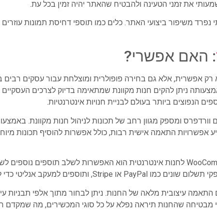
מעותי את זמני הטעינה ולהבטיח שהאתר יהיה זמין בכל עת.
 נפרד משיפור ביצועי האתר. כלים כמו תוספי דחיסת תמונות עוזרים
: האם אפשרי?
 רק אפשרית, אלא גם בחירה פופולרית ומוצלחת עבור עסקים רבים ב
צעותה ניתן להקים חנות מקוונת שמתאימה בדיוק לצרכים העסקיים 
חלקה עם וורדפרס ומספק מגוון רחב של תכונות לניהול חנות מקוונת. באמצעו
ע אפשרויות התאמה אישית רבות, כולל אפשרות להוסיף תכונות מיוחדו
יתרון נוסף של שימוש בוורדפרס ו-WooCommerce לחנות אינטרנטית הוא האפשרות לשלב תו
ב אנליטי כדי להבין טוב יותר את התנהגות הלקוחות.
WooCom גם מאפשרים התאמה עיצובית מלאה של החנות. ניתן לבחור מתוך אלפי תבנ
י מבטיחה שהחנות תיראה נפלא על כל סוגי המכשירים, מה שמקדם ח