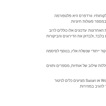
קוחותיו. וורדפרס היא פלטפורמה
מספר פעולות חיוניות.
האחרונות. עדכונים אלו כוללים לרוב
 בלבד, ולבדוק את הדירוגים והביקורות
ד ייחודי שנשלח אליו, בנוסף לסיסמה
ות שילוב של אותיות, מספרים ותווים
לבסוף, התקנת תוסף אבטחה ייעודי יכולה לסייע בזיהוי ונטרול איומים פוטנציאליים. תוספי אבטחה כמו Wordfence או Sucuri מציעים כלים לניטור