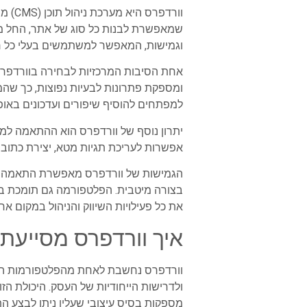
וורדפרס היא מערכת ניהול תוכן (CMS) מהפופולריות בעולם ובה ניתן
שמאפשרת לבנות כל סוג של אתר, החל מדפ
וגמישות, המאפשר למשתמשים בעלי כל רמה
אחת הסיבות המרכזיות לבחירה בוורדפרס 
ומספקת פתרונות לבעיות נפוצות, כך שה
למפתחים להוסיף שיפורים ועדכונים באו
אפשרות לעריכת תגיות מטא, יצירת כתובות URL ידידותיות ושימוש בתוספים ייעודיים לשיפור ה-SEO, מה שמקל על עסקים להגיע לקהל ר
הגמישות של וורדפרס מאפשרת התאמה אישי
את כל פעילויות השיווק והניהול במקום אח
איך וורדפרס מסייעת 
וורדפרס נחשבת לאחת מהפלטפורמות הג
ולדרישות הייחודיות של העסק. היכולת הזו
מספקות בסיס עיצובי שעליו ניתן לבצע הת