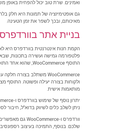
ואמינים. שרת טוב יכול להפחית באופן מש
גם אופטימיזציה של תמונות היא חלק בלתי
מאיכותם, ובכך לשפר את זמן הטעינה.
בניית אתר בוורדפרס
הקמת חנות אינטרנטית בוורדפרס היא לא
פלטפורמה גמישה ועשירה בתכונות, שבאמ
התוסף WooCommerce, שהוא אחד התוספים הנפוצים ביותר בעולם לבניית חנויות אינטרנטיות.
WooCommerce משתלב בצורה 
ולקוחות בצורה יעילה ופשוטה. התוסף מצי
מותאמות אישית.
ניתן לשלב כלים לשיווק בדוא"ל, חיבור לספקי תשלום שונים כמו PayPal או Stripe, ותוספים למעק
וורדפרס ו-merce
שלכם. בנוסף, התמיכה בעיצוב רספונסיב