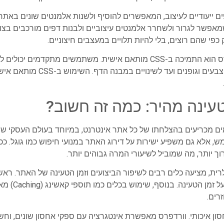
ם ייעודיים לעיצוב, המאפשרים להוסיף ולשנות אלמנטים שונים באתר
בילים בתחום זה הוא ה-Elementor, שמאפשר לגרור ולשחרר אלמנטים עיצוביים ולבנות דפים מ
י שהם רוצים, בלי להיות תלויים במעצבים חיצוניים.
שינויים עיצוביים מדויקים, החל מה
 טעינה מהיר: כמה זה חשוב?
רמים מכריעים בהצלחתו של כל אתר אינטרנט, במיוחד בעולם העסקי ש
 אלא גם משפיע ישירות על דירוג האתר במנועי חיפוש כמו גוגל. ככ
ך יותר, מה שמוביל לשיעורי המרה גבוהים יותר.
לרית, מציעה כלים רבים לשיפור הביצועים וזמן הטעינה של האתר. ראש
המותאמים לביצ
רים.
ון איכותי. וורדפרס מאפשרת אינטגרציה עם ספקי אחסון שונים, וח