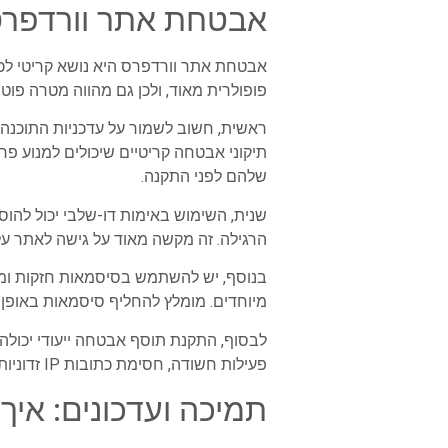
אבטחת אתר וורדפרס:
אבטחת אתר וורדפרס היא נושא קריטי לכל 
פופולרית מאוד, ולכן גם מהווה מטרה פוט
ראשית, חשוב לשמור על עדכניות התוכנה. י
תיקוני אבטחה קריטיים שיכולים למנוע פרי
שלהם לפני התקנה.
שנית, השימוש באימות דו-שלבי יכול להו
הרגילה. זה מקשה מאוד על גישה לאתר על
בנוסף, יש להשתמש בסיסמאות חזקות ומור
מיוחדים. מומלץ להחליף סיסמאות באופן
פעילות חשודה, חסימת כתובות IP זדוניות, ועוד. הם יכולים ליידע אותך בזמן אמת על ניסיונות פריצה ולאפשר לך להגיב במהירות.
תמיכה ועדכונים: אי