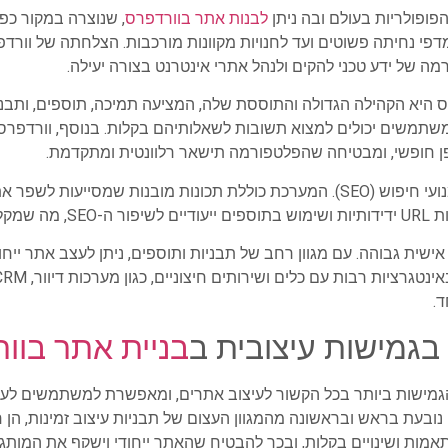
לבנות אתר בוורדפרס
, שנוצרה במקור כ
י נחיתה פשוטים ועד לחנויות מקוונות מורכבות. הצלחתה של וורדפר
 של ידע טכני להקים ולנהל אתרי אינטרנט בצורה יעילה.
היא הקהילה הגדולה והתוססת שלה, המציעה תמיכה, תוספים, ותבניות
משתמשים יכולים למצוא תשובות לשאלותיהם בקלות. בנוסף, וורדפר
פן חופשי, ומבטיחה שהפלטפורמה תישאר רלוונטית ומתקדמת.
יתרון נוסף של וורדפרס הוא ההתאמה למנועי חיפוש (SEO). המערכת כוללת תכונות מובנ
חב יותר.
ת גבוהה. עם מגוון רחב של תבניות ותוספים, ניתן לעצב אתר ייחו
ד.
בגמישות עיצובית ב
בניית אתר בוו
מישות ביותר בכל הקשור לעיצוב אתרים, ומאפשרת למשתמשים ל
 נובעת בראש ובראשונה מהמגוון העצום של תבניות עיצוב זמינות, הן ח
אמות ושינויים בקלות, ובכך להבטיח שהאתר ייחודי וישקף את המותג 