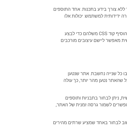
 ללא צורך בידע בתכנות. אחד התוספים
ורכבים בצורה ידידותית למשתמש. יכולות אלו
יתרון נוסף בגמישות העיצובית של וורדפרס הוא התמיכה ב-CSS מותאם אישית. משתמשים מתקדמים יכולים להוסיף קוד CSS משלהם כדי לבצע
תאמת צבעים וגופנים ועד לשינויים במבנה הדף. השימוש ב-CSS מותאם אישית מאפשר ליישם עיצובים מורכבים
בו כל שנייה נחשבת. אתר שנטען
ל שהאתר נטען מהר יותר, כך עולה
ית, ניתן לבחור בתבניות ותוספים
ועים, כך שהם לא יכבידו על זמן הטעינה. בנוסף, שימוש בכלים כמו תוספי קאשינג (Caching) מאפשרים לשמור גרסה זמנית של האתר,
שוב לבחור באחד שמציע שרתים מהירים