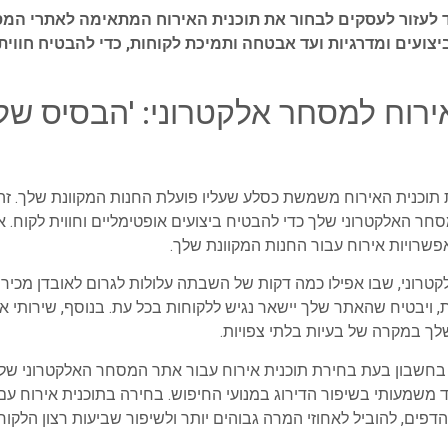
ד לעזור לעסקים לבחור את תוכנית האירוח המתאימה לאתרי המס
צועים ומדרגיות ועד אבטחה ותמיכת לקוחות, כדי להבטיח חווית 
רוח למסחר אלקטרוני: 'הבסיס של
וכנית האירוח משמשת כסלע שעליו פועלת החנות המקוונת שלך. זה 
 האלקטרוני שלך כדי להבטיח ביצועים אופטימליים וחווית לקוח. אמ
רויות אירוח עבור החנות המקוונת שלך.
טרוני, שבו אפילו כמה דקות של השבתה עלולות לגרום לאובדן מכירו
ות, ויבטיח שהאתר שלך יישאר נגיש ללקוחות בכל עת. בנוסף, שירותי א
 שלך במקרה של בעיות בלתי צפויות.
 בחשבון בעת בחירת תוכנית אירוח עבור אתר המסחר האלקטרוני של
שמעותי בשיפור הדירוג במנועי החיפוש. בחירה בתוכנית אירוח עם 
דפים, להוביל לאחוזי המרה גבוהים יותר ולשיפור שביעות רצון הלקוח