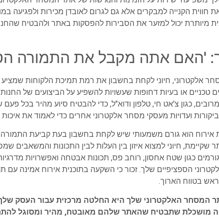
 חווית הקנייה למבקרים אלא גם לגרום לאובדן מכירות ולפגיעה במונ
תית מיותרת יכול למזער את הסבירות להפסקות באתר ולהבטיח שהחנ
: 'האם אתה מקבל את התמורה הטו
סחר אלקטרוני, חיוני לקחת בחשבון את רמת תמיכת הלקוחות שמציע 
ים טכניים או בעיות דחופות שעשויות להשפיע על הביצועים של החנות
מצעות ערוצים מרובים, כגון צ'אט חי, טלפון ודוא"ל, כדי להבטיח סיוע מהיר בכל
קורות ועדויות מעסקי מסחר אלקטרוני אחרים כדי לאמוד את איכות 
ת אירוח הוא גורם משמעותי שיש לקחת בחשבון בעת קביעת התמורה 
שקיימת, חיוני למצוא איזון בין העלות לבין התכונות והמשאבים שמס
מים כגון שטח אחסון, רוחב פס, תכונות אבטחה ואפשרויות מדרגיות כ
רוני הספציפיים שלך. זכור כי השקעה בתוכנית אירוח אמינה עם תכונ
ראש בטווח הארוך.
תר המסחר האלקטרוני שלך היא החלטה מרכזית עבור העסק שלך.
ה מושכלת שתבטיח שהאתר שלהם מאובטח, מהיר ומסוגל להתרח