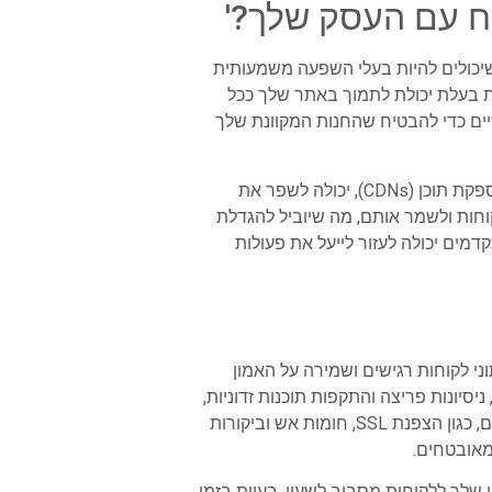
וח עם העסק שלך?'
שיכולים להיות בעלי השפעה משמעותית
ות בעלת יכולת לתמוך באתר שלך ככל
יים כדי להבטיח שהחנות המקוונת שלך
בחירה בתוכנית אירוח המציעה תכונות ביצועים גבוהים, כגון זמני טעינה מהירים, תשתית שרת יעילה ורשתות אספקת תוכן (CDNs), יכולה לשפר את
וחות ולשמר אותם, מה שיוביל להגדלת
דמים יכולה לעזור לייעל את פעולות
 לקוחות רגישים ושמירה על האמון
יסיונות פריצה והתקפות תוכנות זדוניות,
שעלולות לסכן את הסודיות והשלמות של מידע הלקוח. על ידי בחירת ספק אירוח שמתעדף אמצעי אבטחה חזקים, כגון הצפנת SSL, חומות אש וביקורות
מאובטחים.
שלך ללקוחות מסביב לשעון. בעיות בזמן