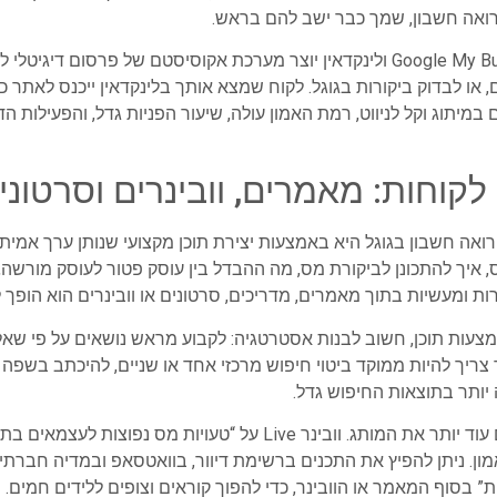
החיבור בין שלושת הנכסים אתר, Google My Business ולינקדאין יוצר מערכת אקוסיסטם 
ם, או לבדוק ביקורות בגוגל. לקוח שמצא אותך בלינקדאין ייכנס לאתר
 במיתוג וקל לניווט, רמת האמון עולה, שיעור הפניות גדל, והפעילות
אה חשבון בגוגל היא באמצעות יצירת תוכן מקצועי שנותן ערך אמיתי 
איך להתכונן לביקורת מס, מה ההבדל בין עוסק פטור לעוסק מורשה, א
 ומעשיות בתוך מאמרים, מדריכים, סרטונים או וובינרים הוא הופך ל
מצעות תוכן, חשוב לבנות אסטרטגיה: לקבוע מראש נושאים על פי שא
 צריך להיות ממוקד ביטוי חיפוש מרכזי אחד או שניים, להיכתב בשפה
 יותר בתוצאות החיפוש גדל.
שילוב וובינרים וסרטונים מקצועיים מעצים עוד יותר את המותג. וובינר 
מון. ניתן להפיץ את התכנים ברשימת דיוור, בוואטסאפ ובמדיה חברתית
” בסוף המאמר או הוובינר, כדי להפוך קוראים וצופים ללידים חמים.