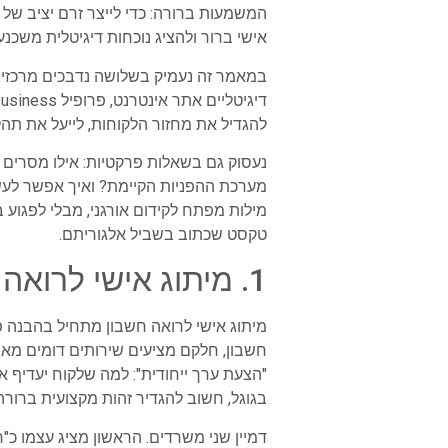
המשמעות ברורה: כדי לייצר זרם יציב של 
אישי ברור ולהציג נוכחות דיגיטלית משכנ
במאמר זה נעמיק בשלושה נדבכים מרכזיים
להגדיל את מחזור הלקוחות, לייעל את תהל
נעסוק גם בשאלות פרקטיות: אילו מסרים כ
מערכת ההפניות הקיימת? ואיך אפשר לעש
מילות מפתח לקידום אורגני, מבלי לפגוע 
טקסט שכתוב בשביל אלגוריתם.
1. מיתוג אישי לרואה חשבון: איך לבדל את עצמך בשוק תחרותי
מיתוג אישי לרואה חשבון מתחיל בהבנה פש
חשבון, חלקם מציעים שירותים דומים מאוד
"הצעת ערך ייחודית": למה שלקוח יעדיף א
בגוגל, חשוב להגדיר זהות מקצועית ברורה
דמיין שני משרדים. הראשון מציג עצמו כ"