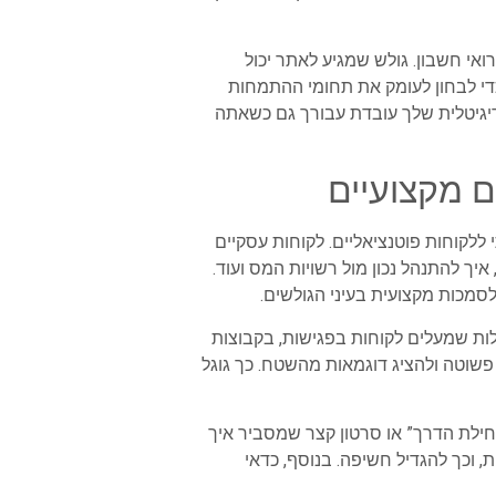
של פרסום דיגיטלי לרואי חשבון. גולש שמגיע לאתר יכול
 כדי לבחון לעומק את תחומי ההתמחות
 הדיגיטלית שלך עובדת עבורך גם כשאתה
ללקוחות פוטנציאליים. לקוחות עסקיים
יך להתנהל נכון מול רשויות המס ועוד.
סמכות מקצועית בעיני הגולשים.
לות שמעלים לקוחות בפגישות, בקבוצות
 פשוטה ולהציג דוגמאות מהשטח. כך גוגל
Live על “טעויות מס נפוצות לעצמאים בתחילת הדרך” או סרטון קצר שמסביר איך
, וכך להגדיל חשיפה. בנוסף, כדאי