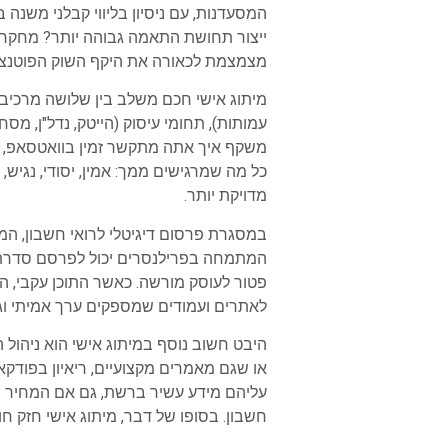
המסעדנות, עם ניסיון בליווי קבלני משנה
ייצור תחושת התאמה גבוהה יותר? מחקרים
מצמצמת לכאורה את היקף השוק הפוטנציאל
מיתוג אישי חכם משלב בין שלושה מרכיבי
עמותות), תחומי עיסוק (הייטק, נדל"ן, מסח
משקף איך אתה מתקשר זמין בוואטסאפ, מ
כל מה שמרגישים ממך: אמין, יסודי, נגיש
מדויקת יותר.
במסגרת פרסום דיגיטלי לרואי חשבון, המית
המתמחה בפרילנסרים יכול לפרסם סדרת פ
פטור לעוסק מורשה. כאשר התוכן עקבי, הק
לאתרים ועמודים שמספקים ערך אמיתי וגו
היבט חשוב נוסף במיתוג אישי הוא ניהול 
או שגם מאמרים מקצועיים, ריאיון בפודקא
עליהם מידע עשיר ברשת, גם אם המחיר של
חשבון. בסופו של דבר, מיתוג אישי חזק ח