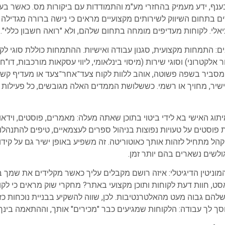
 בענף, ידע מעמיק בהחזרי מע"מ והתמודדות עם ביקורות מס. כאשר בעל
 בתחום השיווק לשירותים מקצועיים מראים כי נישה ברורה מגדילה א
י. לקוחות מעדיפים מומחה בתחום שלהם, ולא "רואה חשבון כללי".
ם: התמחות מקצועית, סגנון עבודה ואישיות. ההתמחות כוללת סוגי לק
ר אלקטרוני) וסוגי שירות (מיסוי בינלאומי, ליווי עסקאות מורכבות, דו"
סביר בשפה פשוטה, אוהב ללוות לקוח צעד־אחר־צעד או מעדיף קשר 
, ישיר, מחויך או רשמי. כששלושת הממדים האלה מגובשים, כל פעילות 
וג האישי בא לידי ביטוי בתוכן שאתה מעלה: מאמרים, פוסטים, וידאו, 
וסטים על טעויות נפוצות בניהול ספרים לעצמאיים, טיפים להתנהלו
הל מתחיל לזהות אותך כאוטוריטה. זה משפיע באופן ישיר גם על קידום 
לשים נשארים בהם יותר זמן.
המוניטין הדיגיטלי: איזה רושם מקבלים עליך כאשר מקלידים את שמך ב
סט, חוות דעת לקוחות ותוכן מקצועי באתר? מחקרי שוק מראים כי לקו
הם גבוה מעט מהאלטרנטיבות. לכן, שווה להשקיע בבניית נוכחות כז
וסך לך עבודה: הלקוחות שמגיעים כבר "מכירים" אותך, וההתאמה בינך 