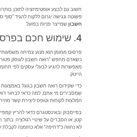
חשוב גם לבצע אופטימיזציה לתוכן: כותר
פשוטה ונגישה יגרום ללקוח להגיד “סוף סוף
חשבון
שמייצר פניות בפועל.
4. שימוש חכם בפרסום ממומן לרואי חשבון: גוגל, פייסבוק ולינקדאין
פרסום ממומן הוא מנוע צמיחה משמעותי ע
כשאדם מחפש “רואה חשבון לעוסק פטור בת
מאפשרות להגיע לבעלי עסקים לפי תחומי ע
הייטק.
כדי שקידום רואה חשבון בגוגל באמצעות מ
שמסבירים מי אתם, למה כדאי לבחור דווק
המלצות לקוחות וטופס ליצירת קשר מהירה 
בפייסבוק ובאינסטגרם כדאי להריץ קמפיינ
קטן, או הסברים על שינויי רגולציה. בתוך
לא נחווה כ"דחיפה" אלא כהזמנה לקבלת ע