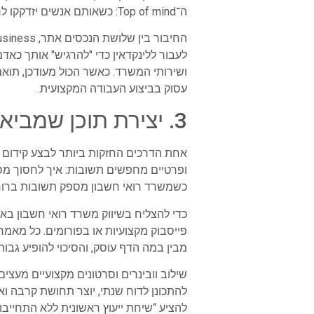
ה־Top of mind: כשאותם אנשים יזדקקו לרואה חשבון, שמך כבר ישב להם בראש.
לעבור ללינקדאין כדי "להרגיש" אותך כאד
ושירותי המשרד. כאשר הכול מעודכן, תואם
עסוק בביצוע העבודה המקצועית.
3. יצירת תוכן שמביא לקוחות: מאמרים, וובינרים וסרטונים מקצועיים
אחת הדרכים החזקות ביותר לבצע קידום רו
ופרטיים מחפשים תשובות: איך לחסוך מס, 
כשמשרד רואי חשבון מספק תשובות ברורות
כדי להצליח בשיווק משרד רואי חשבון בא
פייסבוק מקצועיות או בפורומים. כל מאמר
מבין במה הדף עוסק, והסיכוי להופיע גבוה
להתכונן לדוח שנתי, יוצר תחושת קרבה וא
להציע “שיחת ייעוץ ראשונית ללא התחייבות