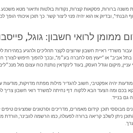
ות משנה ברורות, פסקאות קצרות, נקודות בולטות ותיאור מטא משכנע
 הבנתי”, ובדיוק אז הוא יהיה פנוי ליצור קשר. כך תוכן איכותי הופך ל
בור משרדי ראיית חשבון שרוצים לקצר תהליכים ולהגיע במהירות לקה
ל אביב” או “ייעוץ מס לחברה בע״מ”, ובכך להפוך חיפוש לצורך חם ל
ניין, מיקום וגודל העסק, בעוד לינקדאין נותנת כוח עצום מול מנכ״ל
ודעות יהיה אפקטיבי, חשוב להגדיר מילות מפתח מדויקות, מודעות ע
א בכם ומה הצעד הבא ללקוח. דף נחיתה למשרד רואי חשבון צריך לכ
גם בנייד.
ים מבוססי תוכן: קידום מאמרים, מדריכים וסרטונים שמציגים טיפים ל
 התוכן ניתן לשלב קריאה ברורה לפעולה, כמו הרשמה לוובינר, הורדת מ
רך.