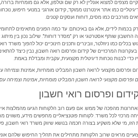
קיים מצפים למצוא אונליין לא רק שם וטלפון, אלא גם מומחיות ברורה
דיגיטליים כמו אתר אינטרנט ממוקד, קידום אורגני במנועי חיפוש, נוכח
ם מורכבים כמו מסים, דוחות ועסקים קטנים.
רק בכמות לידים, אלא גם באיכותם: עד כמה הפונים מתאימים לתחומ
החשבון שותף אסטרטגי או רק "מסדר דוחות". שילוב נכון בין מיתוג
בכלים כמו ניוזלטר, וובינרים ותכנים חינוכיים יכול להפוך משרד רוא
קרונות המרכזיים של קידום ופרסום רואה חשבון, נבין כיצד להתאים 
ו כדי לבנות נוכחות דיגיטלית מקצועית, עקבית ומבדלת באמת.
ם ופרסום מקצועי לרואה חשבון המבליט מומחיות, אמינות וצמיחה עס
ידום ופרסום רואי חשבון
אחרונות מהפכה של ממש. אם פעם רוב הלקוחות הגיעו מהמלצות אישיו
יחה מרכזי לכל משרד. לקוחות פוטנציאליים מחפשים מידע, משווים מח
 הזו, מי שלא משקיע בצורה חכמה בנושא שיווק משרד רואי חשבון, פ
יים מראים שרוב הלקוחות מתחילים את תהליך החיפוש שלהם אונליי