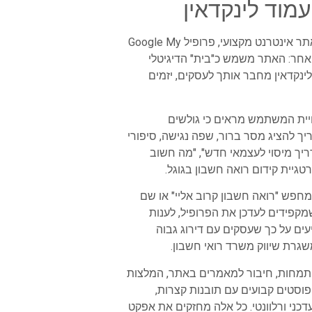
נוכחות דיגיטלית היא הבסיס הטכני שעליו נשען כל פרסום דיגיטלי לרואי חשבון. שלושת העוגנים המרכזיים הם אתר אינטרנט מקצועי, פרופיל Google My
וון אחר: האתר משמש כ"בית" הדיגיטלי
 בגוגל, ולינקדאין מחבר אותך לעסקים, יזמים
יית המשתמש מראים כי גולשים
 להציג מסר ברור, שפה נגישה, סיפורי
ריך מיסוי לעצמאי חדש", "מה חשוב
עוצמתי במיוחד. כאשר אדם מחפש "רואה חשבון קרוב אליי" או שם
שמקפידים לעדכן את הפרופיל, לענות
עים על כך שעסקים עם דירוג גבוה
גרת שיווק משרד רואי חשבון.
י ההתמחות, חיבור למאמרים באתר, המלצות
פוסטים קבועים עם תובנות קצרות,
דכני ורלוונטי. כל אלה מחזקים את אפקט