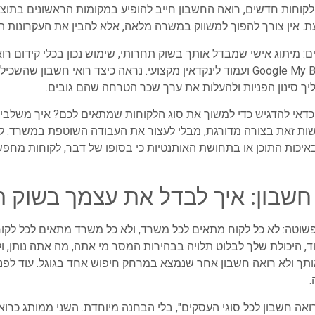
לקוחות חדשים, רואה החשבון חייב להופיע במקומות הראשונים בתוצא
עת. אין צורך להפוך למשווק במשרה מלאה, אלא להבין את העקרונות ה
: מיתוג אישי שמבדל אותך בשוק תחרותי, שימוש נכון בכלי קידום רו
דיגיטליים אתר אינטרנט, פרופיל Google My Business ועמוד לינקדאין מקצועי. נראה כיצד
יך סינון הפניות ולהעלות את ערך שכר הטרחה שהם גובים.
דאי להדגיש כדי למשוך את סוג הלקוחות שמתאים לכם? איך משלבים ב
ות זאת בצורה מדורגת, מבלי לעצור את העבודה השוטפת במשרד. לא
באיכות התוכן או בתחושת האותנטיות כי בסופו של דבר, לקוחות מחפשי
וטה: לא כל לקוח מתאים לכל משרד, ולא כל משרד מתאים לכל לקוח. ב
, היכולת שלך לבלוט תלויה בבהירות המסר מי אתה, מה אתה נותן, ול
ותך ולא רואה חשבון אחר שנמצא במרחק חיפוש אחד בגוגל. עוד לפני
.
רואה חשבון לכל סוגי העסקים", בלי הבחנה מיוחדת. השני ממותג כר