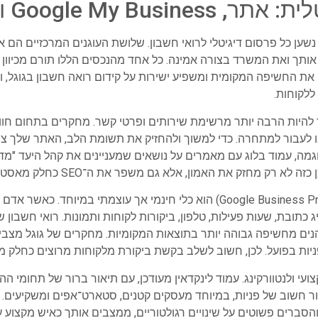
 שמייצג אותך ואת המשרד בצורה אמינה. כל אחד מהנכסים הללו תורם מכי
טיס Google My Business מחזק את החשיפה המקומית ומשפיע ישירות על קידום רואה חשבון
ללקוחות.
 להיות הרבה יותר מרשימת שירותים ופרטי קשר. מחקרים בתחום חוו
לעבור למתחרה. כדי למשוך ולהחזיק את תשומת הלב, האתר שלך צריך
דוגמה, עמוד בלוג עם מאמרים על נושאים שמעניינים את קהל היעד "מד
 האמון, אלא גם משפר את ה־SEO כחלק מאסטרטגיית קידום רואה חשבון בגוגל.
Google My Business (כיום חלק מ־Google Business Profile) הוא כלי חינמי אך 
כתובת, שעות פעילות, טלפון, ביקורות לקוחות ותמונות. רואי חשבון 
הנים מחשיפה גבוהה יותר בתוצאות המקומיות. מחקרים של גוגל מצבי
יות בפועל. לכן, חשוב לשלב בקשת ביקורת מלקוחות מרוצים כחלק מש
קצועי ולנטוורקינג. עמוד לינקדאין מעודכן, עם תיאור ברור של תחומ
ור חשוב של פניות, במיוחד מעסקים קטנים, סטארט־אפים ומשקיעים. 
והסברים פשוטים על שינויים רגולטוריים, ממצבים אותך כאיש מקצוע ע